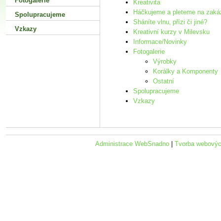
Fotogalerie
Kreativita
Háčkujeme a pleteme na zaká
Spolupracujeme
Sháníte vlnu‚ přízi či jiné?
Vzkazy
Kreativní kurzy v Milevsku
Informace/Novinky
Fotogalerie
Výrobky
Korálky a Komponenty
Ostatní
Spolupracujeme
Vzkazy
Administrace WebSnadno
|
Tvorba webovýc