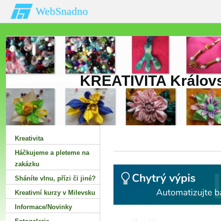
WebSnadno
KREATIVITA Královs
Kreativita
Háčkujeme a pleteme na
zakázku
Sháníte vlnu‚ přízi či jiné?
Kreativní kurzy v Milevsku
Informace/Novinky