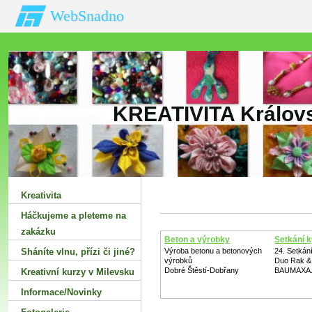
WebSnadno
KREATIVITA Královs
Kreativita
Háčkujeme a pleteme na
zakázku
Beton a výrobky
Setkání k
Sháníte vlnu‚ přízi či jiné?
Výroba betonu a betonových
24. Setkání
výrobků
Duo Rak &
Dobré Štěstí-Dobřany
BAUMAXA.
Kreativní kurzy v Milevsku
Informace/Novinky