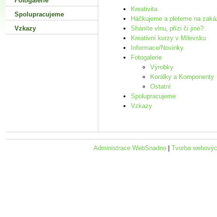
Fotogalerie
Kreativita
Spolupracujeme
Háčkujeme a pleteme na zaká
Vzkazy
Sháníte vlnu‚ přízi či jiné?
Kreativní kurzy v Milevsku
Informace/Novinky
Fotogalerie
Výrobky
Korálky a Komponenty
Ostatní
Spolupracujeme
Vzkazy
Administrace WebSnadno
|
Tvorba webovýc