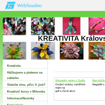
WebSnadno
KREATIVITA Královs
Kreativita
Háčkujeme a pleteme na
zakázku
Aktuality nejen z Golfu
Macháčk
Sháníte vlnu‚ přízi či jiné?
Osobní stránky zaměřené
MagdaM s.r
nejen na
golf a různé akce.
Kreativní kurzy v Milevsku
Informace/Novinky