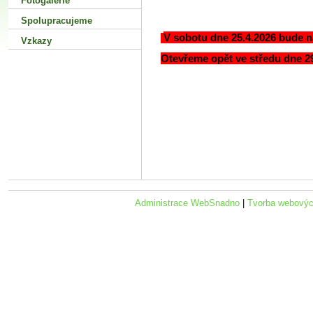
Fotogalerie
Spolupracujeme
V sobotu dne 25.4.2026 bude 
Vzkazy
Otevřeme opět ve středu dne 29
Administrace WebSnadno
|
Tvorba webovýc